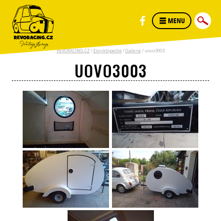
REVORACING.CZ
/
Encyklopedie
/
Galerie
/
uovo3003
UOVO3003